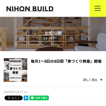
ホーム
お知らせ
商品ラインナップ
NEWS
省エネ住宅が選ばれる理由
リフォーム事業
毎月1～8日の8日間「家づくり教室」開催
会社案内
詳しく見る
オンライン住宅相談＆ブランド家具の通販
2024/03/24 17:12
プライバシーポリシー