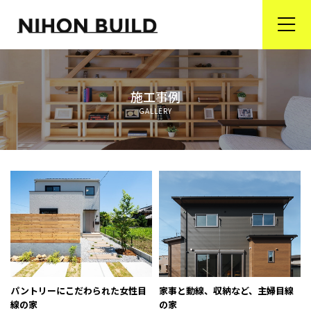
ホーム
施工事例
商品ラインナップ
GALLERY
省エネ住宅が選ばれる理由
リフォーム事業
会社案内
オンライン住宅相談＆ブランド家具の通販
プライバシーポリシー
パントリーにこだわられた女性目
家事と動線、収納など、主婦目線
線の家
の家