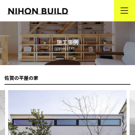
ホーム
施工事例
商品ラインナップ
GALLERY
省エネ住宅が選ばれる理由
リフォーム事業
佐賀の平屋の家
会社案内
オンライン住宅相談＆ブランド家具の通販
プライバシーポリシー